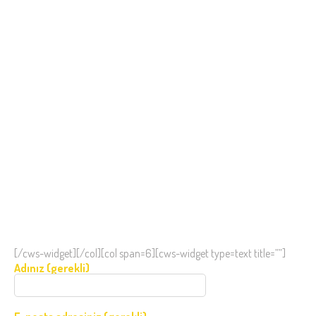
[/cws-widget][/col][col span=6][cws-widget type=text title=””]
Adınız (gerekli)