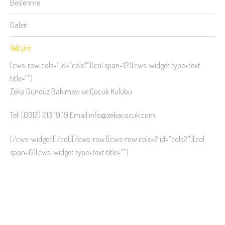
Beslenme
Galeri
İletişim
[cws-row cols=1 id=”cols1″][col span=12][cws-widget type=text
title=””]
Zeka Gündüz Bakımevi ve Çocuk Kulübü
Tel: (0312) 213 19 19 Email:info@zekacocuk.com
[/cws-widget][/col][/cws-row][cws-row cols=2 id=”cols2″][col
span=6][cws-widget type=text title=””]