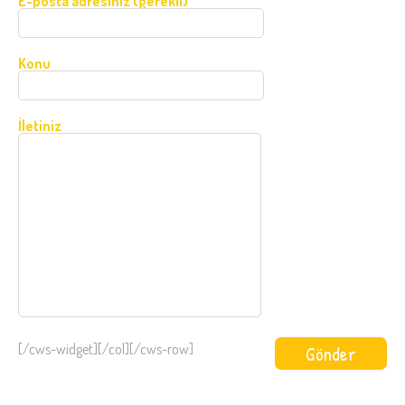
E-posta adresiniz (gerekli)
Konu
İletiniz
[/cws-widget][/col][/cws-row]