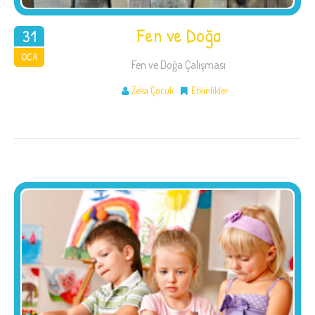
Fen ve Doğa
31
2018
OCA
Fen ve Doğa Çalışması
Zeka Çocuk
Etkinlikler