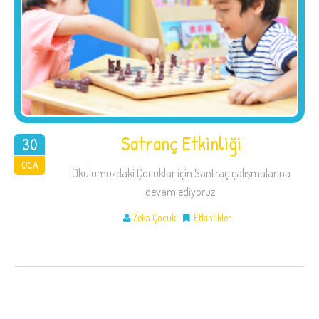
Satranç Etkinliği
30
2018
OCA
Okulumuzdaki Çocuklar için Santraç çalışmalarına
devam ediyoruz.
Zeka Çocuk
Etkinlikler