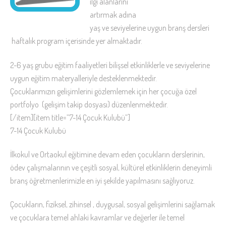
ilgi alanlarını
artırmak adına
yaş ve seviyelerine uygun branş dersleri
haftalık program içerisinde yer almaktadır.
2-6 yaş grubu eğitim faaliyetleri bilişsel etkinliklerle ve seviyelerine
uygun eğitim materyalleriyle desteklenmektedir.
Çocuklarımızın gelişimlerini gözlemlemek için her çocuğa özel
portfolyo (gelişim takip dosyası) düzenlenmektedir.
[/item][item title=”7-14 Çocuk Kulubü”]
7-14 Çocuk Kulubü
İlkokul ve Ortaokul eğitimine devam eden çocukların derslerinin,
ödev çalışmalarının ve çeşitli sosyal, kültürel etkinliklerin deneyimli
branş öğretmenlerimizle en iyi şekilde yapılmasını sağlıyoruz.
Çocukların, fiziksel, zihinsel , duygusal, sosyal gelişimlerini sağlamak
ve çocuklara temel ahlaki kavramlar ve değerler ile temel