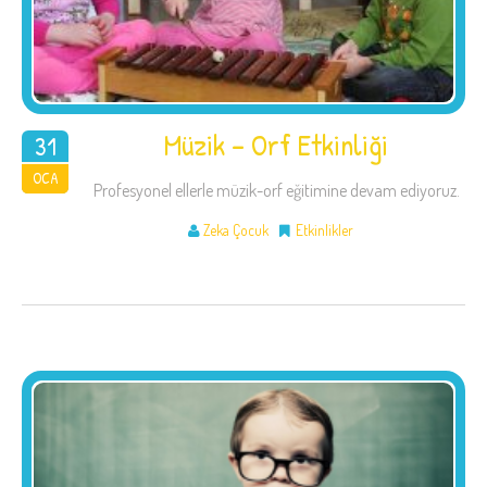
Müzik – Orf Etkinliği
31
2018
OCA
Profesyonel ellerle müzik-orf eğitimine devam ediyoruz.
Zeka Çocuk
Etkinlikler