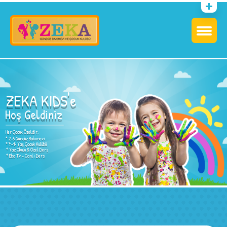
ZEKA KIDS'e
Hoş Geldiniz
Her Çocuk Özeldir.
* 2-6 Gündüz Bakımevi
* 7-14 Yaş Çocuk Kulübü
* Yaz Okulu & Özel Ders
* Eba Tv - Canlı Ders