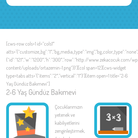
[cws-row cols=1 id=”cols1″
atts='{“customize_bg”:”1″,”bg_media_type”:”img”,”bg_color_type”:”none”
{“id”:”121″,”w”:”1200″,”h”:”300″,”row”:”http://www.zekacocuk.com/wp
content/uploads/ortazemin-1.png”}}’][col span=12][cws-widget
type=tabs atts='{“items”:”2″,”vertical”:”1″}’][item open=1 title=”2-6
Yaş Gündüz Bakımevi”]
2-6 Yaş Gündüz Bakımevi
Çocuklarımızın
yetenek ve
kabiliyetlerini
zenginleştirmek,