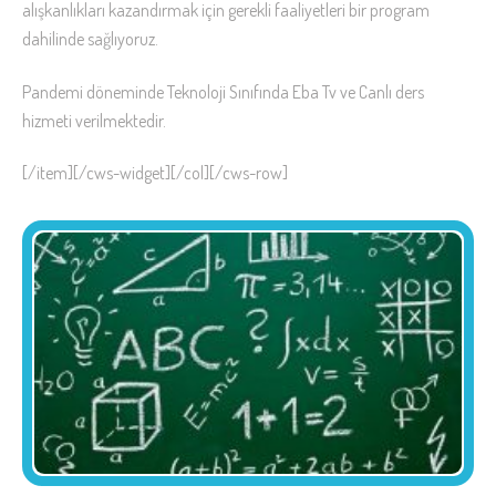
alışkanlıkları kazandırmak için gerekli faaliyetleri bir program
dahilinde sağlıyoruz.
Pandemi döneminde Teknoloji Sınıfında Eba Tv ve Canlı ders
hizmeti verilmektedir.
[/item][/cws-widget][/col][/cws-row]